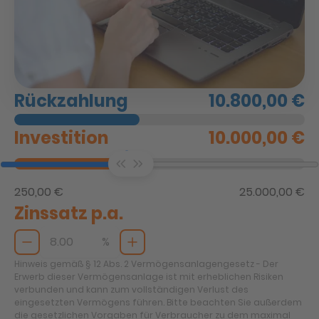
Rückzahlung
10.800,00 €
Investition
10.000,00 €
250,00 €
25.000,00 €
Zinssatz p.a.
%
Hinweis gemäß § 12 Abs. 2 Vermögensanlagengesetz - Der
Erwerb dieser Vermögensanlage ist mit erheblichen Risiken
verbunden und kann zum vollständigen Verlust des
eingesetzten Vermögens führen. Bitte beachten Sie außerdem
die gesetzlichen Vorgaben für Verbraucher zu dem maximal