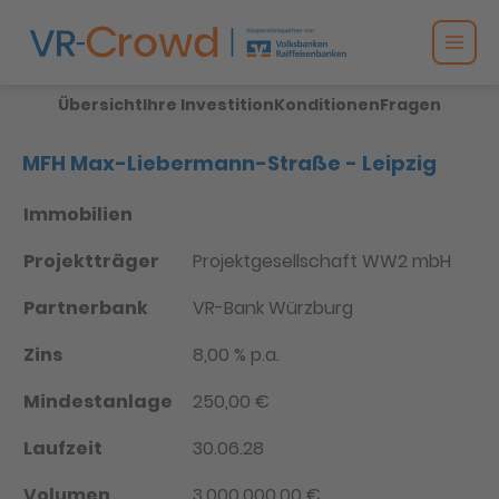
Übersicht
Ihre Investition
Konditionen
Fragen
MFH Max-Liebermann-Straße - Leipzig
Partnerbank
Immobilien
Projektträger
Projektgesellschaft WW2 mbH
Partnerbank
VR-Bank Würzburg
Zins
8,00 % p.a.
Mindestanlage
250,00 €
Laufzeit
30.06.28
Volumen
3.000.000,00 €