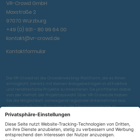
VR-Crowd GmbH
Maxstraße 2
97070 Würzburg
+49 (0) 931 - 80 99 64 00
kontakt@vr-crowd.de
Kontaktformular
Die VR-Crowd ist die Crowdinvesting-Plattform, die es Ihnen
ermöglicht, bereits mit kleinen Anlagebeträgen in attraktive
und renditestarke Projekte zu investieren. Sie profitieren dabei
von der Vielfalt der Projektauswahl. Über VR-Crowd.de haben
Sie die Möglichkeit, vorwiegend regionale Unternehmen aus
unterschiedlichen Branchen in der Expansionsphase zu
unterstützen. Projektfinanzierungen im Bereich Immobilien und
erneuerbare Energien vervielfältigen das Angebot der VR-
Crowd. Eine Investition ist ab 250 Euro möglich – diese erfolgt
ganz einfach online. Sie vergeben dabei Ihr Geld in Form eines
Nachrangdarlehens an die Projekte bzw. Unternehmen. Alle
Projekte werden seitens der jeweiligen Kooperationsbank von