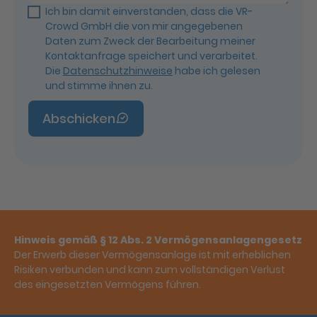
Ich bin damit einverstanden, dass die VR-
Crowd GmbH die von mir angegebenen
Daten zum Zweck der Bearbeitung meiner
Kontaktanfrage speichert und verarbeitet.
Die
Datenschutzhinweise
habe ich gelesen
und stimme ihnen zu.
Abschicken
Hinweis gemäß § 12 Abs. 2 Vermögensanlagengesetz
Der Erwerb dieser Vermögensanlage ist mit erheblichen
Risiken verbunden und kann zum vollständigen Verlust
des eingesetzten Vermögens führen.