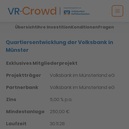
Übersicht
Ihre Investition
Konditionen
Fragen
Exklusiv für
Mitglieder der
Volksbank im
Quartiersentwicklung der Volksbank in
Münsterland
Partnerbank
Münster
eG
Exklusives Mitgliederprojekt
Projektträger
Volksbank im Münsterland eG
Partnerbank
Volksbank im Münsterland eG
Zins
5,00 % p.a.
Mindestanlage
250,00 €
Laufzeit
30.11.28