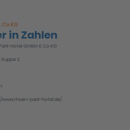
& Co KG
r in Zahlen
Park-Hotel GmbH & Co KG
r Kuppe 2
n
//www.rhoen-park-hotel.de/