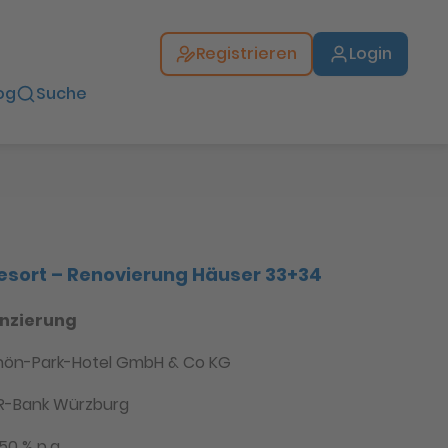
Registrieren
Login
og
Suche
Resort – Renovierung Häuser 33+34
nzierung
hön-Park-Hotel GmbH & Co KG
R-Bank Würzburg
50 % p.a.