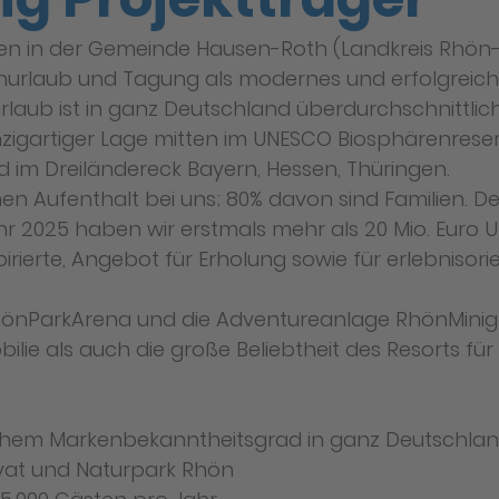
ren in der Gemeinde Hausen-Roth (Landkreis Rhön-
ienurlaub und Tagung als modernes und erfolgreich 
rlaub ist in ganz Deutschland überdurchschnittlic
inzigartiger Lage mitten im UNESCO Biosphärenreser
 im Dreiländereck Bayern, Hessen, Thüringen.
 Aufenthalt bei uns; 80% davon sind Familien. Der
hr 2025 haben wir erstmals mehr als 20 Mio. Euro 
nspirierte, Angebot für Erholung sowie für erlebnis
e RhönParkArena und die Adventureanlage RhönMinigo
ilie als auch die große Beliebtheit des Resorts fü
ohem Markenbekanntheitsgrad in ganz Deutschla
rvat und Naturpark Rhön