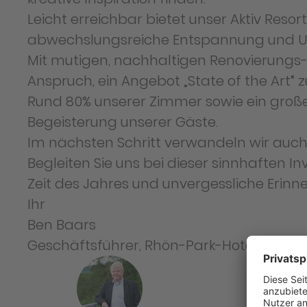
Leicht erreichbar bietet unser Aktiv Re
abwechslungsreiche Entspannung und U
Mit mutigen, nachhaltigen Renovierungs
Anspruch, ein Angebot „State of the Art“ 
Rund 80% unserer Zimmer sowie ein großer 
Begeisterung unserer Gäste.
Im nächsten Schritt verwandeln wir auc
Begleiten Sie uns bei dieser sinnhaften In
Zeit des Jahres und unvergessliche Erin
Ihr
Ben Baars
Geschäftsführer, Rhön-Park-Hotel GmbH