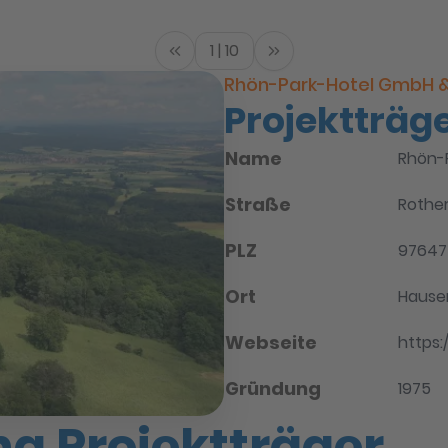
1 | 10
Rhön-Park-Hotel GmbH 
Projektträge
Name
Rhön-
Straße
Rothe
PLZ
97647
Ort
Hause
Webseite
https:
Gründung
1975
g Projektträger