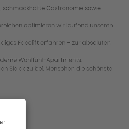
en, schmackhafte Gastronomie sowie
reichen optimieren wir laufend unseren
ndiges Facelift erfahren – zur absoluten
moderne Wohlfühl-Apartments.
ragen Sie dazu bei, Menschen die schönste