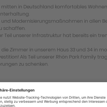
sort mitten in Deutschland komfortables Wohn
nterhaltung.
- und Modernisierungsmaßnahmen in allen Be
zu schaffen.
Teil unserer Infrastruktur hat bereits ein tre
h die Zimmer in unserem Haus 33 und 34 in 
vestition! Als Teil unserer Rhön Park Family t
nerungen zu schenken.
 & Co KG