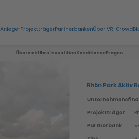
Anleger
Projektträger
Partnerbanken
Über VR-Crowd
Bl
Übersicht
Ihre Investition
Konditionen
Fragen
Rhön Park Aktiv 
Unternehmensfina
Projektträger
R
Partnerbank
V
Zins
8,