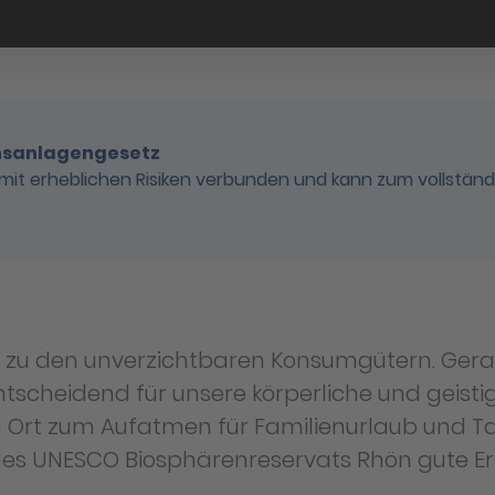
ensanlagengesetz
mit erheblichen Risiken verbunden und kann zum vollstän
en zu den unverzichtbaren Konsumgütern. Ger
tscheidend für unsere körperliche und geisti
en Ort zum Aufatmen für Familienurlaub und T
des UNESCO Biosphärenreservats Rhön gute Er